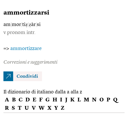
ammortizzarsi
am
|
mor
|
tiẓ
|
ẓàr
|
si
v.pronom.intr.
=>
ammortizzare
Correzioni e suggerimenti
Condividi
Il dizionario di italiano dalla a alla z
A
B
C
D
E
F
G
H
I
J
K
L
M
N
O
P
Q
R
S
T
U
V
W
X
Y
Z