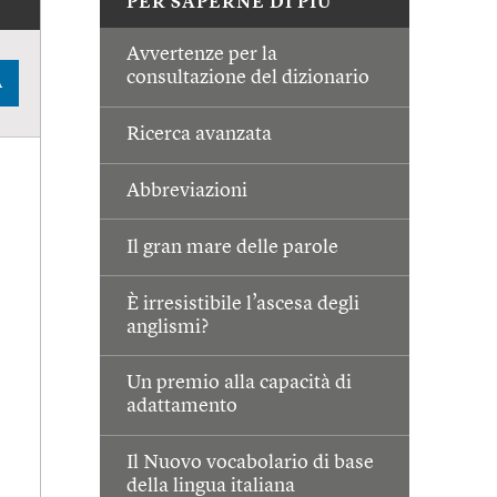
PER SAPERNE DI PIÙ
Avvertenze per la
consultazione del dizionario
A
Ricerca avanzata
Abbreviazioni
Il gran mare delle parole
È irresistibile l’ascesa degli
anglismi?
Un premio alla capacità di
adattamento
Il Nuovo vocabolario di base
della lingua italiana