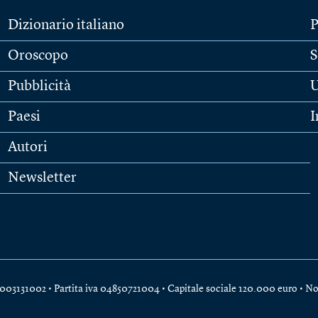
Dizionario italiano
P
Oroscopo
S
Pubblicità
U
Paesi
I
Autori
Newsletter
e 04003131002 • Partita iva 04850721004 • Capitale sociale 120.000 euro •
No