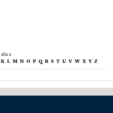
 alla z
K
L
M
N
O
P
Q
R
S
T
U
V
W
X
Y
Z