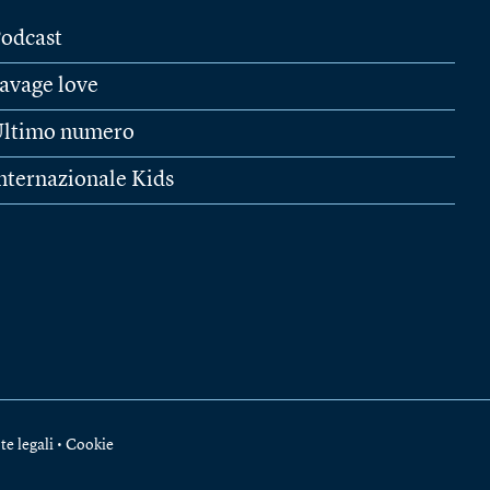
odcast
avage love
ltimo numero
nternazionale Kids
te legali
•
Cookie