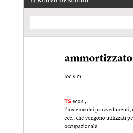
IL NUOVO DE MAURO
ammortizzator
loc.s.m.
TS
econ.
,
l’insieme dei provvedimenti, 
ecc.
, che vengono utilizzati pe
occupazionale.