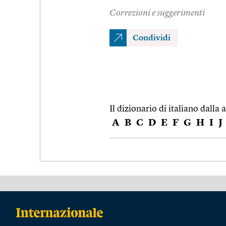
Correzioni e suggerimenti
Condividi
Il dizionario di italiano dalla a
A
B
C
D
E
F
G
H
I
J