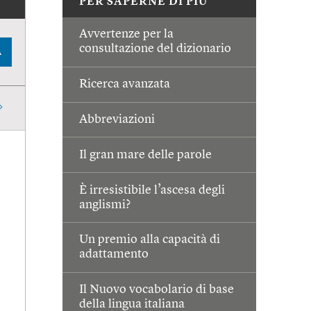
PER SAPERNE DI PIÙ
Avvertenze per la
consultazione del dizionario
A
Ricerca avanzata
Abbreviazioni
Il gran mare delle parole
È irresistibile l’ascesa degli
anglismi?
Un premio alla capacità di
adattamento
Il Nuovo vocabolario di base
della lingua italiana