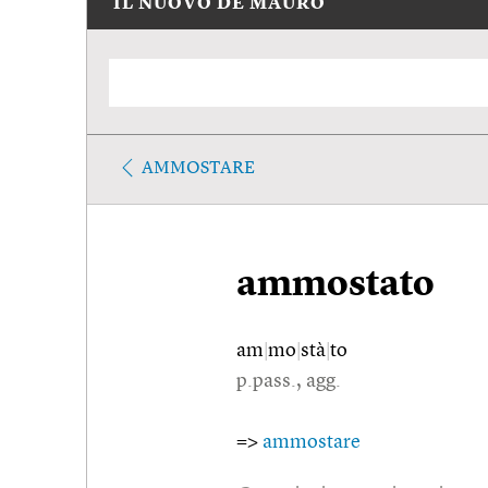
IL NUOVO DE MAURO
AMMOSTARE
ammostato
am
|
mo
|
stà
|
to
p.pass., agg.
=>
ammostare