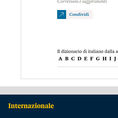
Correzioni e suggerimenti
Condividi
Il dizionario di italiano dalla a
A
B
C
D
E
F
G
H
I
J