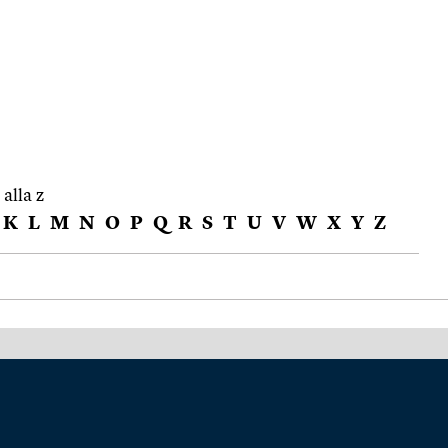
 alla z
K
L
M
N
O
P
Q
R
S
T
U
V
W
X
Y
Z