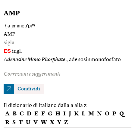
AMP
/ˌaˌɛmmep'pi*/
AMP
sigla
ES
ingl.
Adenosine Mono Phosphate
, adenosinmonofosfato.
Correzioni e suggerimenti
Condividi
Il dizionario di italiano dalla a alla z
A
B
C
D
E
F
G
H
I
J
K
L
M
N
O
P
Q
R
S
T
U
V
W
X
Y
Z