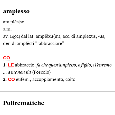
amplesso
am
|
plès
|
so
s.m.
av. 1492; dal lat. amplĕxu(m), acc. di amplexus, -us,
1
der. di amplĕcti “
abbracciare”.
CO
1.
LE
abbraccio:
fa che quest’amplesso, o figlio,
|
l’estremo
… a me non sia
(Foscolo)
2.
CO
eufem., accoppiamento, coito
Polirematiche