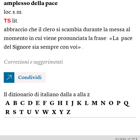
amplesso della pace
loc.s.m.
TS
lit.
abbraccio che il clero si scambia durante la messa al
momento in cui viene pronunciata la frase: «La pace
del Signore sia sempre con voi»
.
Correzioni e suggerimenti
Condividi
Il dizionario di italiano dalla a alla z
A
B
C
D
E
F
G
H
I
J
K
L
M
N
O
P
Q
R
S
T
U
V
W
X
Y
Z
PUBBLICITÀ