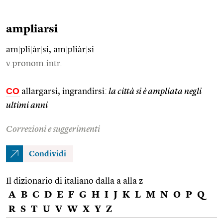
ampliarsi
am
|
pli
|
àr
|
si, am
|
pliàr
|
si
v.pronom.intr.
CO
allargarsi, ingrandirsi:
la città si è ampliata negli
ultimi anni
Correzioni e suggerimenti
Condividi
Il dizionario di italiano dalla a alla z
A
B
C
D
E
F
G
H
I
J
K
L
M
N
O
P
Q
R
S
T
U
V
W
X
Y
Z