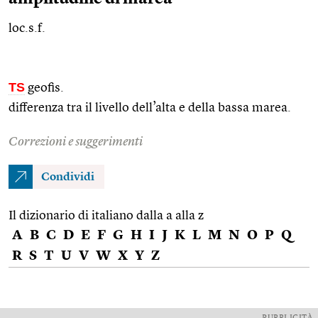
loc.s.f.
TS
geofis.
differenza tra il livello dell’alta e della bassa marea.
Correzioni e suggerimenti
Condividi
Il dizionario di italiano dalla a alla z
A
B
C
D
E
F
G
H
I
J
K
L
M
N
O
P
Q
R
S
T
U
V
W
X
Y
Z