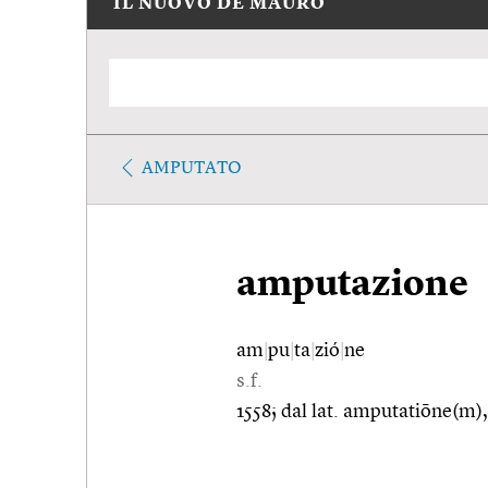
IL NUOVO DE MAURO
AMPUTATO
amputazione
am
|
pu
|
ta
|
zió
|
ne
s.f.
1558; dal lat. amputatiōne(m)