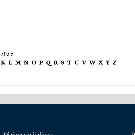
 alla z
K
L
M
N
O
P
Q
R
S
T
U
V
W
X
Y
Z