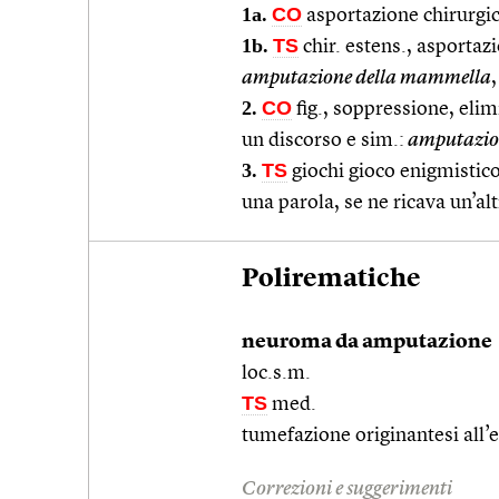
1a.
CO
asportazione chirurgic
1b.
TS
chir. estens., asportaz
amputazione della mammella
,
2.
CO
fig., soppressione, elim
un discorso e sim.:
amputazione
3.
TS
giochi gioco enigmistico 
una parola, se ne ricava un’al
Polirematiche
neuroma da amputazione
loc.s.m.
TS
med.
tumefazione originantesi all’
Correzioni e suggerimenti