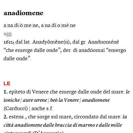
anadiomene
a
|
na
|
di
|
ò
|
me
|
ne, a
|
na
|
di
|
o
|
mè
|
ne
agg.
1611; dal lat. Anadyŏmĕne(n), dal gr. Anaduoménē
“che emerge dalle onde”, der. di anadúomai “emergo
dalle onde”.
LE
1.
epiteto di Venere che emerge dalle onde del mare:
le
ioniche
|
aure serene
|
beò la Venere
|
anadiomene
(Carducci)
|
anche s.f.
2.
estens., che sorge sul mare, circondato dal mare:
la
città anadiomene dalle braccia di marmo e dalle mille