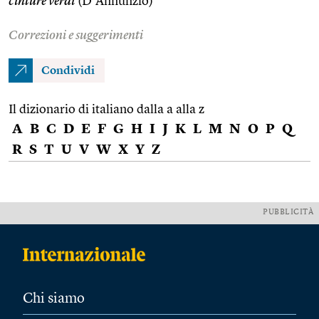
cinture verdi
(D’Annunzio)
Correzioni e suggerimenti
Condividi
Il dizionario di italiano dalla a alla z
A
B
C
D
E
F
G
H
I
J
K
L
M
N
O
P
Q
R
S
T
U
V
W
X
Y
Z
PUBBLICITÀ
Chi siamo