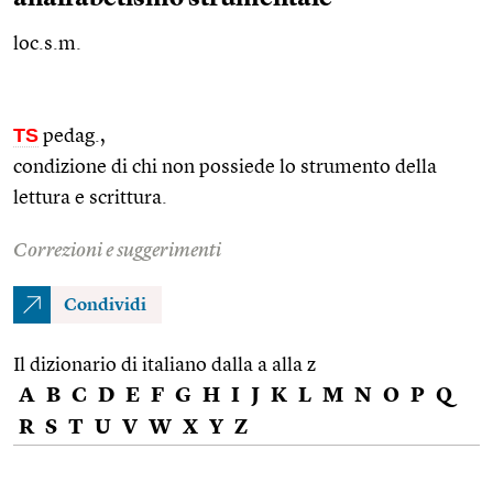
loc.s.m.
TS
pedag.
,
condizione di chi non possiede lo strumento della
lettura e scrittura.
Correzioni e suggerimenti
Condividi
Il dizionario di italiano dalla a alla z
A
B
C
D
E
F
G
H
I
J
K
L
M
N
O
P
Q
R
S
T
U
V
W
X
Y
Z