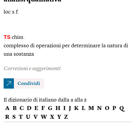
loc.s.f.
TS
chim.
complesso di operazioni per determinare la natura di
una sostanza
Correzioni e suggerimenti
Condividi
Il dizionario di italiano dalla a alla z
A
B
C
D
E
F
G
H
I
J
K
L
M
N
O
P
Q
R
S
T
U
V
W
X
Y
Z