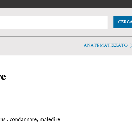
CERC
ANATEMATIZZATO
re
ns., condannare, maledire