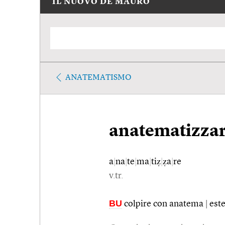
IL NUOVO DE MAURO
ANATEMATISMO
anatematizza
a
|
na
|
te
|
ma
|
tiẓ
|
ẓa
|
re
v.tr.
BU
colpire con anatema
|
este