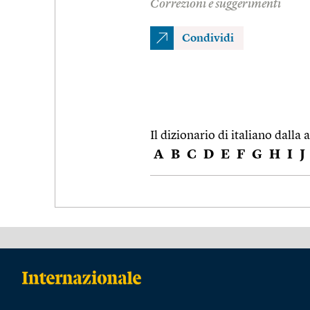
Correzioni e suggerimenti
Condividi
Il dizionario di italiano dalla a
A
B
C
D
E
F
G
H
I
J