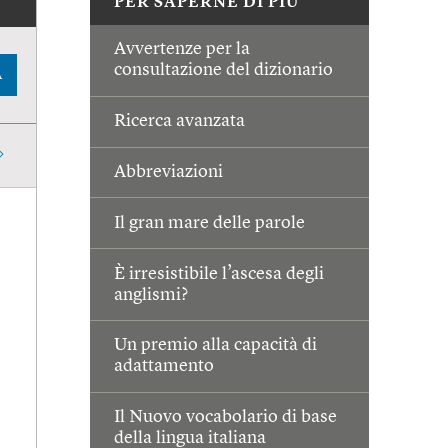
PER SAPERNE DI PIÙ
Avvertenze per la
consultazione del dizionario
A
Ricerca avanzata
Abbreviazioni
Il gran mare delle parole
È irresistibile l’ascesa degli
anglismi?
Un premio alla capacità di
adattamento
Il Nuovo vocabolario di base
della lingua italiana