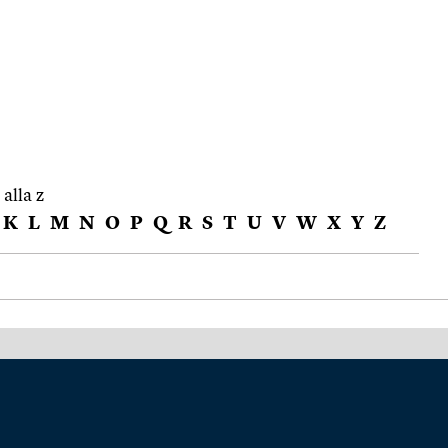
 alla z
K
L
M
N
O
P
Q
R
S
T
U
V
W
X
Y
Z