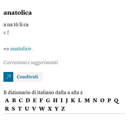
anatolica
a
|
na
|
tò
|
li
|
ca
s.f.
=>
anatolico
.
Correzioni e suggerimenti
Condividi
Il dizionario di italiano dalla a alla z
A
B
C
D
E
F
G
H
I
J
K
L
M
N
O
P
Q
R
S
T
U
V
W
X
Y
Z