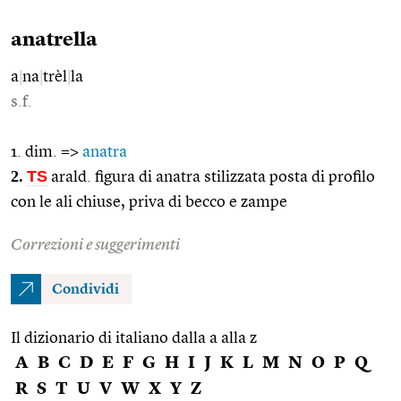
anatrella
a
|
na
|
trèl
|
la
s.f.
1. dim. =>
anatra
2.
TS
arald. figura di anatra stilizzata posta di profilo
con le ali chiuse, priva di becco e zampe
Correzioni e suggerimenti
Condividi
Il dizionario di italiano dalla a alla z
A
B
C
D
E
F
G
H
I
J
K
L
M
N
O
P
Q
R
S
T
U
V
W
X
Y
Z