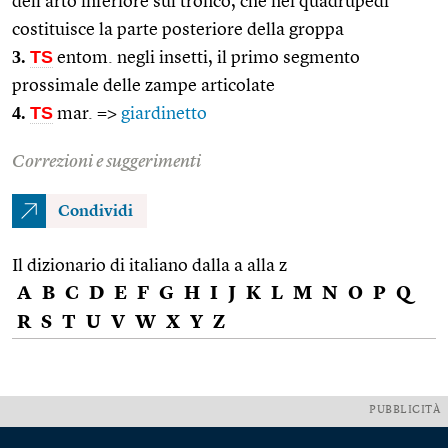
dell’arto inferiore sul tronco, che nei quadrupedi
costituisce la parte posteriore della groppa
3.
TS
entom. negli insetti, il primo segmento
prossimale delle zampe articolate
4.
TS
mar. =>
giardinetto
Correzioni e suggerimenti
Condividi
Il dizionario di italiano dalla a alla z
A
B
C
D
E
F
G
H
I
J
K
L
M
N
O
P
Q
R
S
T
U
V
W
X
Y
Z
PUBBLICITÀ