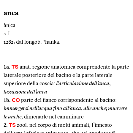
anca
àn
|
ca
s.f.
1282; dal longob. *hanka.
1a.
TS
anat. regione anatomica comprendente la parte
laterale posteriore del bacino e la parte laterale
superiore della coscia:
l’articolazione dell’anca
,
lussazione dell’anca
1b.
CO
parte del fianco corrispondente al bacino:
immergersi nell’acqua fino all’anca
,
alle anche
;
muovere
le anche
, dimenarle nel camminare
2.
TS
zool. nel corpo di molti animali, l’innesto