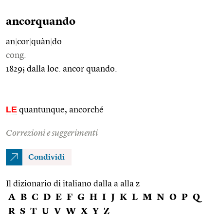
ancorquando
an
|
cor
|
quàn
|
do
cong.
1829; dalla loc. ancor quando.
LE
quantunque, ancorché
Correzioni e suggerimenti
Condividi
Il dizionario di italiano dalla a alla z
A
B
C
D
E
F
G
H
I
J
K
L
M
N
O
P
Q
R
S
T
U
V
W
X
Y
Z