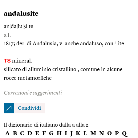
andalusite
an
|
da
|
lu
|
ṣì
|
te
s.f.
2
1817; der. di Andalusia, v. anche andaluso, con
-ite.
TS
mineral.
silicato di alluminio cristallino , comune in alcune
rocce metamorfiche
Correzioni e suggerimenti
Condividi
Il dizionario di italiano dalla a alla z
A
B
C
D
E
F
G
H
I
J
K
L
M
N
O
P
Q