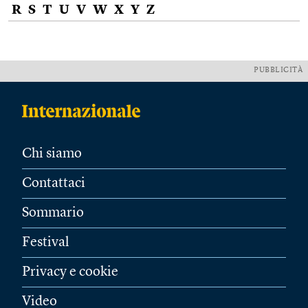
R
S
T
U
V
W
X
Y
Z
PUBBLICITÀ
Chi siamo
Contattaci
Sommario
Festival
Privacy e cookie
Video