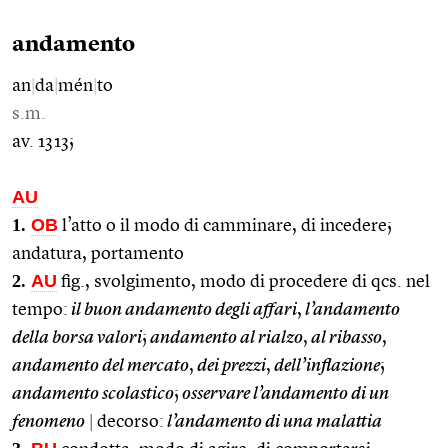
andamento
an
|
da
|
mén
|
to
s.m.
av. 1313;
AU
1.
OB
l’atto o il modo di camminare, di incedere;
andatura, portamento
2.
AU
fig., svolgimento, modo di procedere di qcs. nel
tempo:
il buon andamento degli affari
,
l’andamento
della borsa valori
;
andamento al rialzo
,
al ribasso
,
andamento del mercato
,
dei prezzi
,
dell’inflazione
;
andamento scolastico
;
osservare l’andamento di un
fenomeno
|
decorso:
l’andamento di una malattia