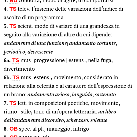
3.
BU
condotta, modo di agire, di comportarsi
4.
TS
telev. l’insieme delle variazioni dell’indice di
ascolto di un programma
5.
TS
scient. modo di variare di una grandezza in
seguito alla variazione di altre da cui dipende:
andamento di una funzione
;
andamento costante
,
periodico
,
decrescente
6a.
TS
mus. progressione
|
estens., nella fuga,
divertimento
6b.
TS
mus. estens., movimento, considerato in
relazione alla celerità e al carattere dell’espressione di
un brano:
andamento arioso
,
languido
,
sostenuto
7.
TS
lett. in composizioni poetiche, movimento,
ritmo
|
stile, tono di un’opera letteraria:
un libro
dall’andamento discorsivo
,
scherzoso
,
solenne
8.
OB
spec. al pl., maneggio, intrigo