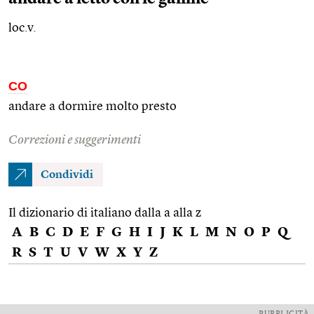
loc.v.
CO
andare a dormire molto presto
Correzioni e suggerimenti
Condividi
Il dizionario di italiano dalla a alla z
A
B
C
D
E
F
G
H
I
J
K
L
M
N
O
P
Q
R
S
T
U
V
W
X
Y
Z