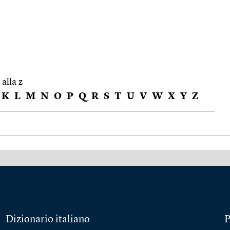
 alla z
K
L
M
N
O
P
Q
R
S
T
U
V
W
X
Y
Z
Dizionario italiano
P