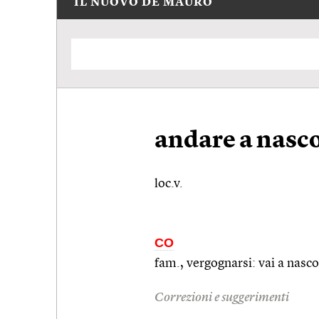
IL NUOVO DE MAURO
andare a nasc
loc.v.
CO
fam., vergognarsi: vai a nasco
Correzioni e suggerimenti