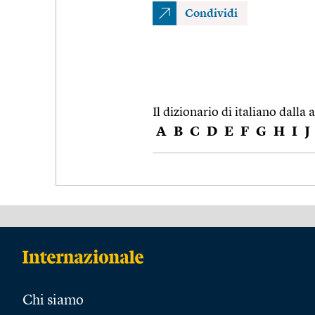
Condividi
Il dizionario di italiano dalla a
A
B
C
D
E
F
G
H
I
J
Chi siamo