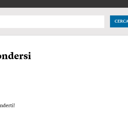
CERC
ondersi
nderti!