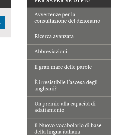
PER SAPERNE DI PIÙ
Avvertenze per la
consultazione del dizionario
A
Ricerca avanzata
Abbreviazioni
Il gran mare delle parole
È irresistibile l’ascesa degli
anglismi?
Un premio alla capacità di
adattamento
Il Nuovo vocabolario di base
della lingua italiana