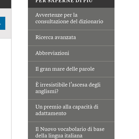
PER SAPERNE DI PIÙ
Avvertenze per la
consultazione del dizionario
A
Ricerca avanzata
Abbreviazioni
Il gran mare delle parole
È irresistibile l’ascesa degli
anglismi?
Un premio alla capacità di
adattamento
Il Nuovo vocabolario di base
della lingua italiana