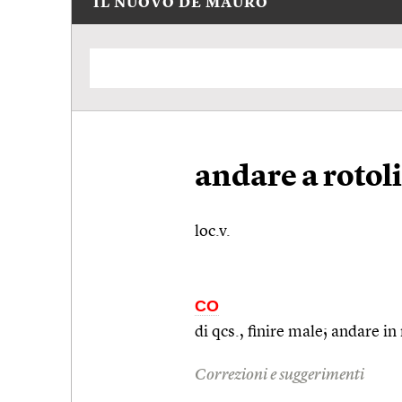
IL NUOVO DE MAURO
andare a rotoli
loc.v.
CO
di
qcs.
, finire male; andare in
Correzioni e suggerimenti