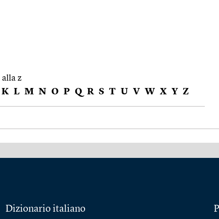
 alla z
K
L
M
N
O
P
Q
R
S
T
U
V
W
X
Y
Z
Dizionario italiano
P