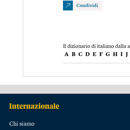
Condividi
Il dizionario di italiano dalla a
A
B
C
D
E
F
G
H
I
J
Chi siamo