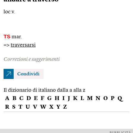
loc.v.
TS
mar.
=>
traversarsi
Correzioni e suggerimenti
Condividi
Il dizionario di italiano dalla a alla z
A
B
C
D
E
F
G
H
I
J
K
L
M
N
O
P
Q
R
S
T
U
V
W
X
Y
Z