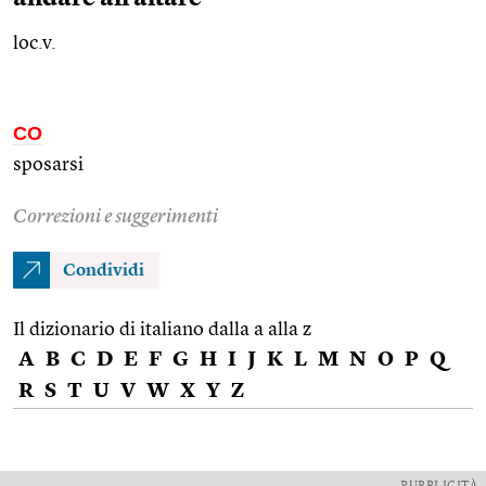
loc.v.
CO
sposarsi
Correzioni e suggerimenti
Condividi
Il dizionario di italiano dalla a alla z
A
B
C
D
E
F
G
H
I
J
K
L
M
N
O
P
Q
R
S
T
U
V
W
X
Y
Z