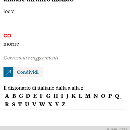
loc.v.
CO
morire
Correzioni e suggerimenti
Condividi
Il dizionario di italiano dalla a alla z
A
B
C
D
E
F
G
H
I
J
K
L
M
N
O
P
Q
R
S
T
U
V
W
X
Y
Z