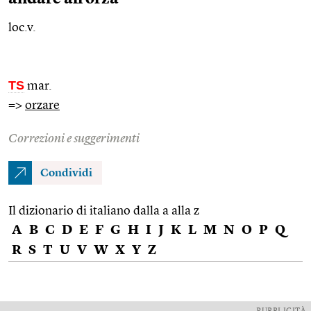
loc.v.
TS
mar.
=>
orzare
Correzioni e suggerimenti
Condividi
Il dizionario di italiano dalla a alla z
A
B
C
D
E
F
G
H
I
J
K
L
M
N
O
P
Q
R
S
T
U
V
W
X
Y
Z