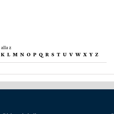
 alla z
K
L
M
N
O
P
Q
R
S
T
U
V
W
X
Y
Z