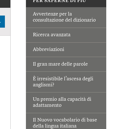
PER SAPERNE DI PIÙ
Avvertenze per la
consultazione del dizionario
A
Ricerca avanzata
Abbreviazioni
Il gran mare delle parole
È irresistibile l’ascesa degli
anglismi?
Un premio alla capacità di
adattamento
Il Nuovo vocabolario di base
della lingua italiana