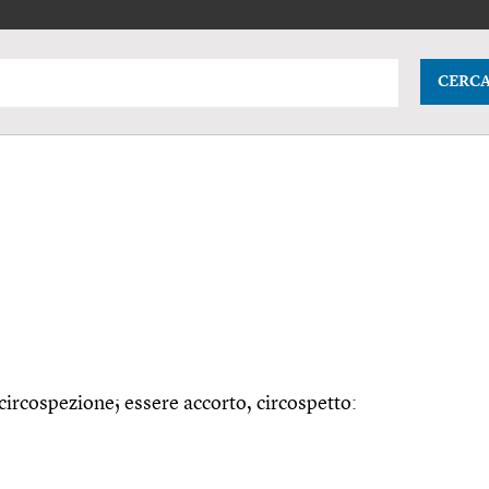
CERC
ircospezione; essere accorto, circospetto: