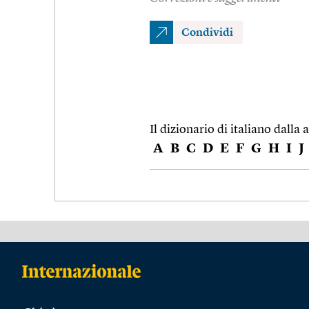
Condividi
Il dizionario di italiano dalla a
A
B
C
D
E
F
G
H
I
J