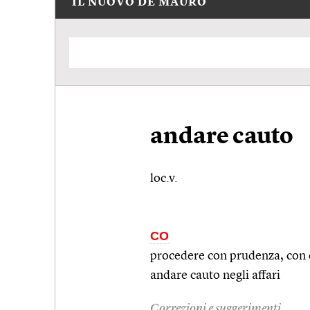
IL NUOVO DE MAURO
andare cauto
loc.v.
CO
procedere con prudenza, con c
andare cauto negli affari
Correzioni e suggerimenti