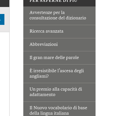
PER SAPERNE DI PIÙ
Avvertenze per la
consultazione del dizionario
A
Ricerca avanzata
Abbreviazioni
Il gran mare delle parole
È irresistibile l’ascesa degli
anglismi?
Un premio alla capacità di
adattamento
Il Nuovo vocabolario di base
della lingua italiana