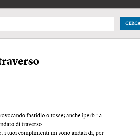
CERC
 traverso
 provocando fastidio o tosse; anche
iperb.
: a
andato di traverso
: i tuoi complimenti mi sono andati di, per