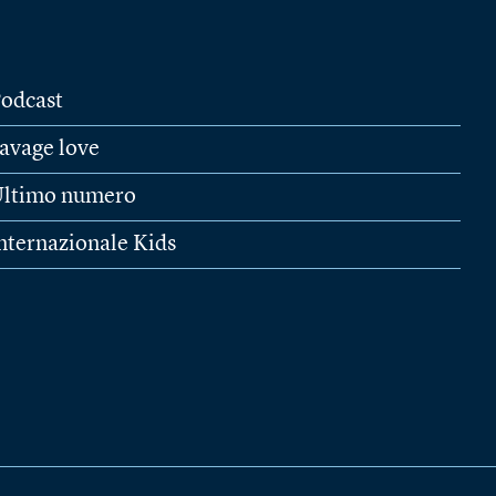
odcast
avage love
ltimo numero
nternazionale Kids