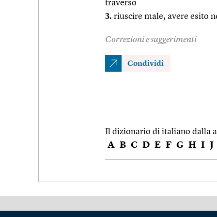
traverso
3.
riuscire male, avere esito n
Correzioni e suggerimenti
Condividi
Il dizionario di italiano dalla a
A
B
C
D
E
F
G
H
I
J