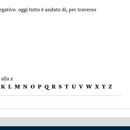
egativo: oggi tutto è andato di, per traverso
 alla z
K
L
M
N
O
P
Q
R
S
T
U
V
W
X
Y
Z