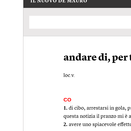
IL NUOVO DE MAURO
andare di, per
loc.v.
CO
1.
di cibo, arrestarsi in gola,
questa notizia il pranzo mi è 
2.
avere uno spiacevole effetto