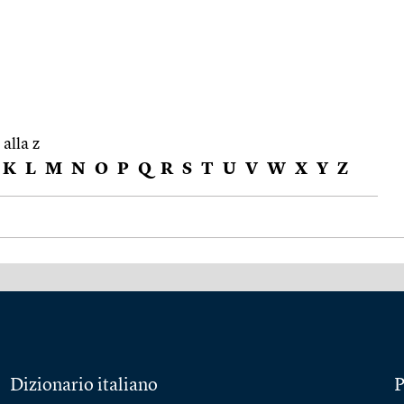
 alla z
K
L
M
N
O
P
Q
R
S
T
U
V
W
X
Y
Z
Dizionario italiano
P