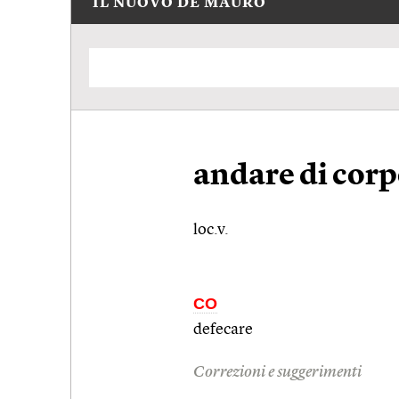
IL NUOVO DE MAURO
andare di cor
loc.v.
CO
defecare
Correzioni e suggerimenti