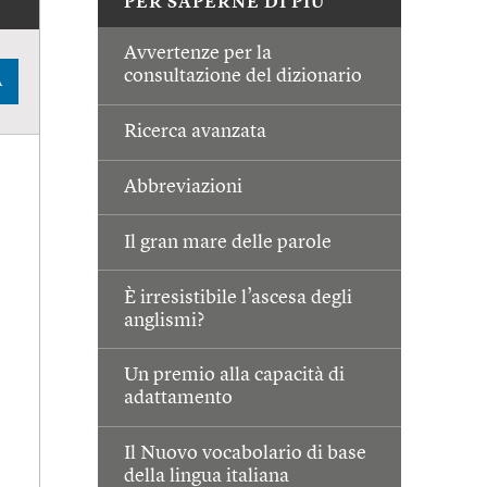
PER SAPERNE DI PIÙ
Avvertenze per la
consultazione del dizionario
A
Ricerca avanzata
Abbreviazioni
Il gran mare delle parole
È irresistibile l’ascesa degli
anglismi?
Un premio alla capacità di
adattamento
Il Nuovo vocabolario di base
della lingua italiana