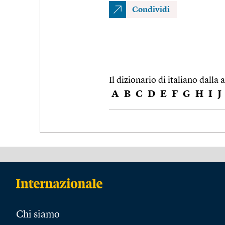
Condividi
Il dizionario di italiano dalla a
A
B
C
D
E
F
G
H
I
J
Chi siamo