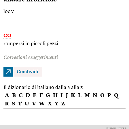
loc.v.
CO
rompersi in piccoli pezzi
Correzioni e suggerimenti
Condividi
Il dizionario di italiano dalla a alla z
A
B
C
D
E
F
G
H
I
J
K
L
M
N
O
P
Q
R
S
T
U
V
W
X
Y
Z