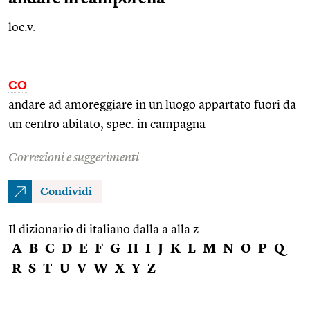
loc.v.
CO
andare ad amoreggiare in un luogo appartato fuori da
un centro abitato,
spec.
in campagna
Correzioni e suggerimenti
Condividi
Il dizionario di italiano dalla a alla z
A
B
C
D
E
F
G
H
I
J
K
L
M
N
O
P
Q
R
S
T
U
V
W
X
Y
Z