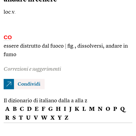
loc.v.
CO
essere distrutto dal fuoco
|
fig.
, dissolversi, andare in
fumo
Correzioni e suggerimenti
Condividi
Il dizionario di italiano dalla a alla z
A
B
C
D
E
F
G
H
I
J
K
L
M
N
O
P
Q
R
S
T
U
V
W
X
Y
Z