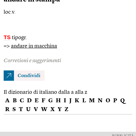
loc.v.
TS
tipogr.
=>
andare in macchina
Correzioni e suggerimenti
Condividi
Il dizionario di italiano dalla a alla z
A
B
C
D
E
F
G
H
I
J
K
L
M
N
O
P
Q
R
S
T
U
V
W
X
Y
Z