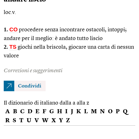
loc.v.
1.
CO
procedere senza incontrare ostacoli, intoppi;
andare per il meglio: è andato tutto liscio
2.
TS
giochi nella briscola, giocare una carta di nessun
valore
Correzioni e suggerimenti
Condividi
Il dizionario di italiano dalla a alla z
A
B
C
D
E
F
G
H
I
J
K
L
M
N
O
P
Q
R
S
T
U
V
W
X
Y
Z