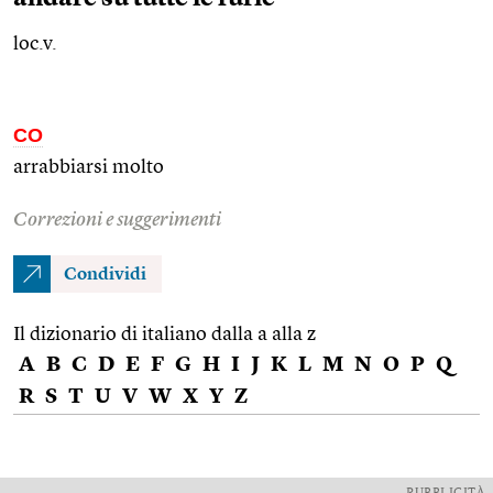
loc.v.
CO
arrabbiarsi molto
Correzioni e suggerimenti
Condividi
Il dizionario di italiano dalla a alla z
A
B
C
D
E
F
G
H
I
J
K
L
M
N
O
P
Q
R
S
T
U
V
W
X
Y
Z