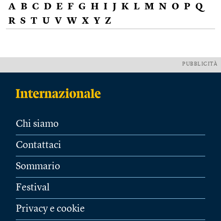
A
B
C
D
E
F
G
H
I
J
K
L
M
N
O
P
Q
R
S
T
U
V
W
X
Y
Z
PUBBLICITÀ
Chi siamo
Contattaci
Sommario
Festival
Privacy e cookie