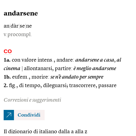
andarsene
an
|
dàr
|
se
|
ne
v.procompl.
CO
1a.
con valore intens., andare:
andarsene a casa
,
al
cinema
|
allontanarsi, partire:
è meglio andarsene
1b.
eufem., morire:
se n’è andato per sempre
2.
fig., di tempo, dileguarsi; trascorrere, passare
Correzioni e suggerimenti
Condividi
Il dizionario di italiano dalla a alla z