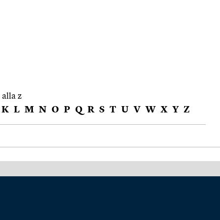
 alla z
K
L
M
N
O
P
Q
R
S
T
U
V
W
X
Y
Z