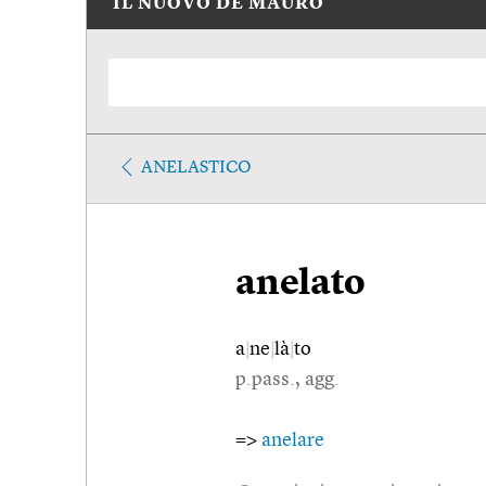
IL NUOVO DE MAURO
ANELASTICO
anelato
a
|
ne
|
là
|
to
p.pass., agg.
=>
anelare