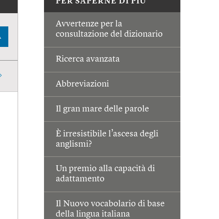
PER SAPERNE DI PIÙ
Avvertenze per la
consultazione del dizionario
A
Ricerca avanzata
Abbreviazioni
Il gran mare delle parole
È irresistibile l’ascesa degli
anglismi?
Un premio alla capacità di
adattamento
Il Nuovo vocabolario di base
della lingua italiana