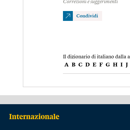
Correzioni e suggerimenti
Condividi
Il dizionario di italiano dalla a
A
B
C
D
E
F
G
H
I
J