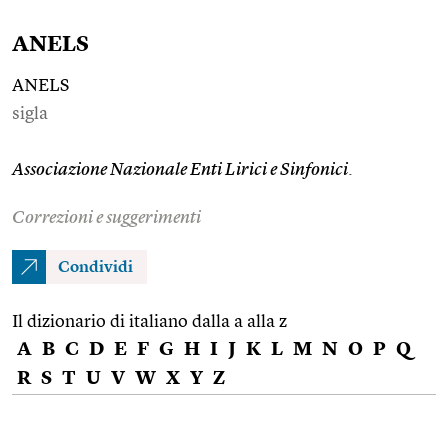
ANELS
ANELS
sigla
Associazione Nazionale Enti Lirici e Sinfonici
.
Correzioni e suggerimenti
Condividi
Il dizionario di italiano dalla a alla z
A
B
C
D
E
F
G
H
I
J
K
L
M
N
O
P
Q
R
S
T
U
V
W
X
Y
Z