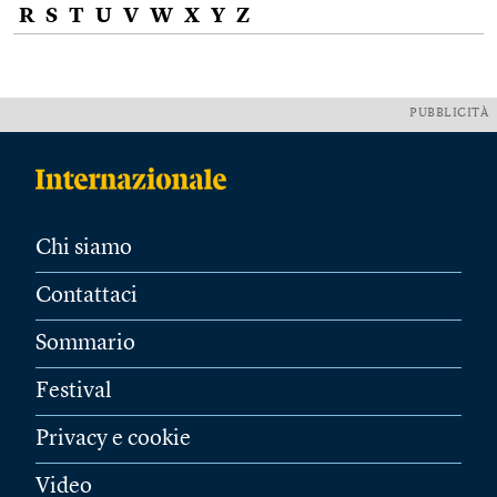
R
S
T
U
V
W
X
Y
Z
PUBBLICITÀ
Chi siamo
Contattaci
Sommario
Festival
Privacy e cookie
Video