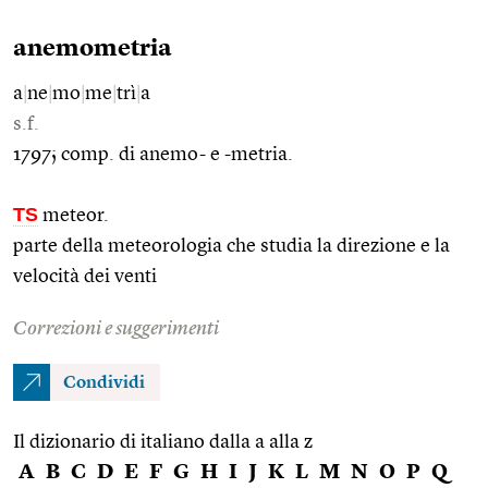
anemometria
a
|
ne
|
mo
|
me
|
trì
|
a
s.f.
1797; comp. di anemo- e -metria.
TS
meteor.
parte della meteorologia che studia la direzione e la
velocità dei venti
Correzioni e suggerimenti
Condividi
Il dizionario di italiano dalla a alla z
A
B
C
D
E
F
G
H
I
J
K
L
M
N
O
P
Q