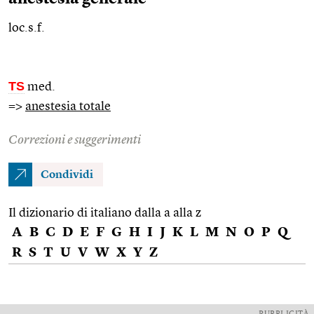
loc.s.f.
TS
med.
=>
anestesia totale
Correzioni e suggerimenti
Condividi
Il dizionario di italiano dalla a alla z
A
B
C
D
E
F
G
H
I
J
K
L
M
N
O
P
Q
R
S
T
U
V
W
X
Y
Z