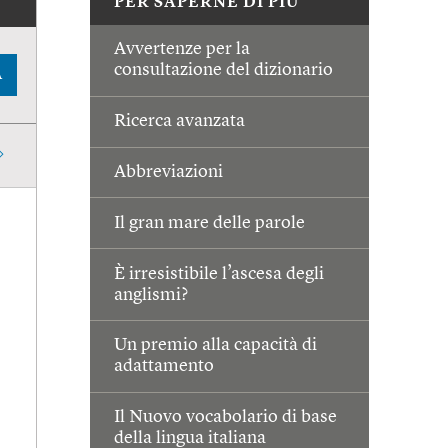
PER SAPERNE DI PIÙ
Avvertenze per la
consultazione del dizionario
A
Ricerca avanzata
Abbreviazioni
Il gran mare delle parole
È irresistibile l’ascesa degli
anglismi?
Un premio alla capacità di
adattamento
Il Nuovo vocabolario di base
della lingua italiana