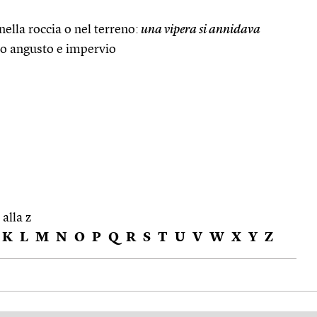
nella roccia o nel terreno:
una vipera si annidava
o angusto e impervio
 alla z
K
L
M
N
O
P
Q
R
S
T
U
V
W
X
Y
Z