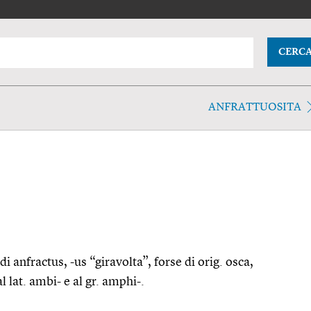
CERC
ANFRATTUOSITA
di anfractus, -us “giravolta”, forse di orig. osca,
 lat. ambi- e al gr. amphi-.