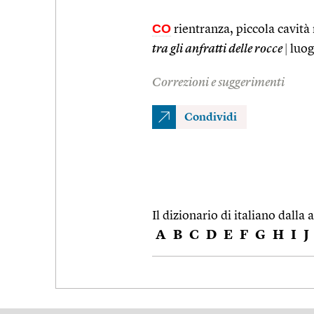
CO
rientranza, piccola cavità 
tra gli anfratti delle rocce
|
luog
Correzioni e suggerimenti
Condividi
Il dizionario di italiano dalla a
A
B
C
D
E
F
G
H
I
J