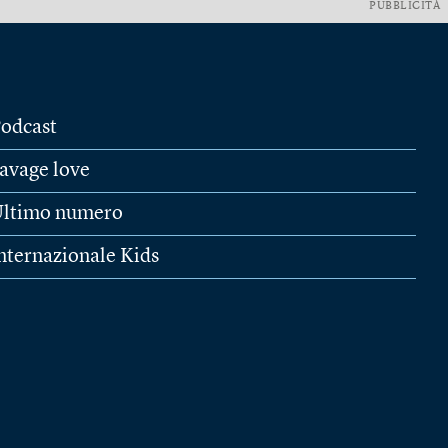
PUBBLICITÀ
odcast
avage love
ltimo numero
nternazionale Kids