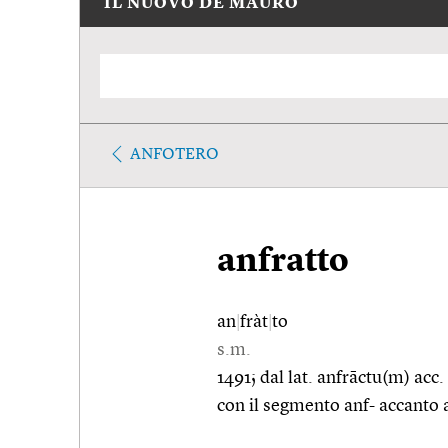
IL NUOVO DE MAURO
ANFOTERO
anfratto
an
|
fràt
|
to
s.m.
1491; dal lat. anfrāctu(m) acc. 
con il segmento anf- accanto al