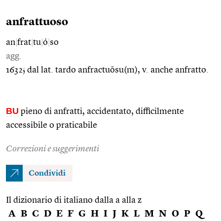
anfrattuoso
an
|
frat
|
tu
|
ó
|
so
agg.
1632; dal lat. tardo anfractuōsu(m), v. anche anfratto.
BU
pieno di anfratti, accidentato, difficilmente
accessibile o praticabile
Correzioni e suggerimenti
Condividi
Il dizionario di italiano dalla a alla z
A
B
C
D
E
F
G
H
I
J
K
L
M
N
O
P
Q