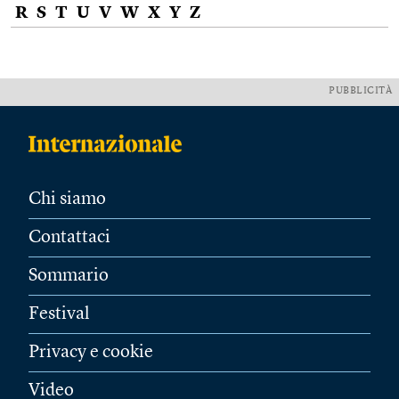
R
S
T
U
V
W
X
Y
Z
PUBBLICITÀ
Chi siamo
Contattaci
Sommario
Festival
Privacy e cookie
Video