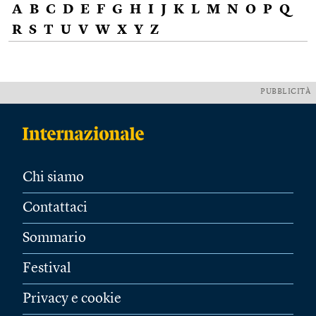
A
B
C
D
E
F
G
H
I
J
K
L
M
N
O
P
Q
R
S
T
U
V
W
X
Y
Z
PUBBLICITÀ
Chi siamo
Contattaci
Sommario
Festival
Privacy e cookie