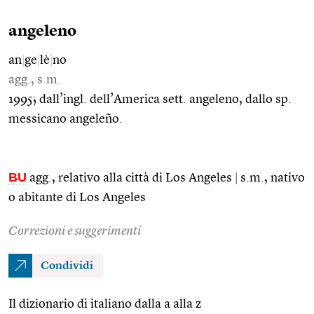
angeleno
an
|
ge
|
lè
|
no
agg., s.m.
1995; dall’ingl. dell’America sett. angeleno, dallo sp.
messicano angeleño.
BU
agg., relativo alla città di Los Angeles
|
s.m., nativo
o abitante di Los Angeles
Correzioni e suggerimenti
Condividi
Il dizionario di italiano dalla a alla z