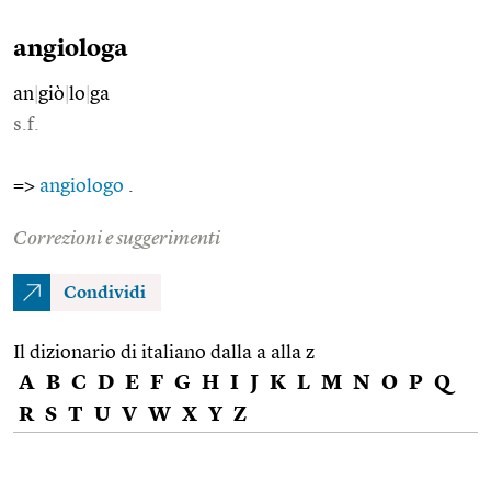
angiologa
an
|
giò
|
lo
|
ga
s.f.
=>
angiologo
.
Correzioni e suggerimenti
Condividi
Il dizionario di italiano dalla a alla z
A
B
C
D
E
F
G
H
I
J
K
L
M
N
O
P
Q
R
S
T
U
V
W
X
Y
Z