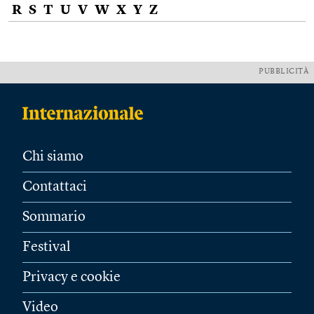
R
S
T
U
V
W
X
Y
Z
PUBBLICITÀ
Chi siamo
Contattaci
Sommario
Festival
Privacy e cookie
Video