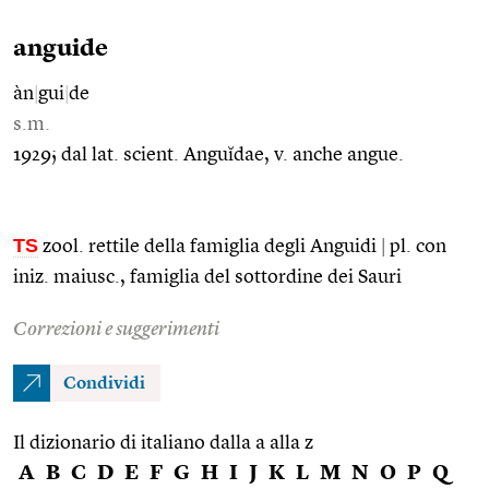
anguide
àn
|
gui
|
de
s.m.
1929; dal lat. scient. Anguĭdae, v. anche angue.
TS
zool. rettile della famiglia degli Anguidi
|
pl. con
iniz. maiusc., famiglia del sottordine dei Sauri
Correzioni e suggerimenti
Condividi
Il dizionario di italiano dalla a alla z
A
B
C
D
E
F
G
H
I
J
K
L
M
N
O
P
Q