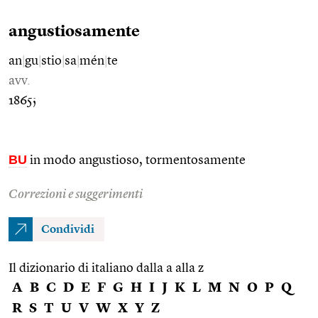
angustiosamente
an
|
gu
|
stio
|
sa
|
mén
|
te
avv.
1865;
BU
in modo angustioso, tormentosamente
Correzioni e suggerimenti
Condividi
Il dizionario di italiano dalla a alla z
A
B
C
D
E
F
G
H
I
J
K
L
M
N
O
P
Q
R
S
T
U
V
W
X
Y
Z