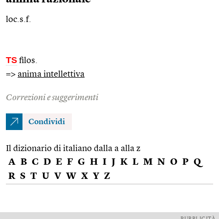
loc.s.f.
TS
filos.
=>
anima intellettiva
Correzioni e suggerimenti
Condividi
Il dizionario di italiano dalla a alla z
A
B
C
D
E
F
G
H
I
J
K
L
M
N
O
P
Q
R
S
T
U
V
W
X
Y
Z