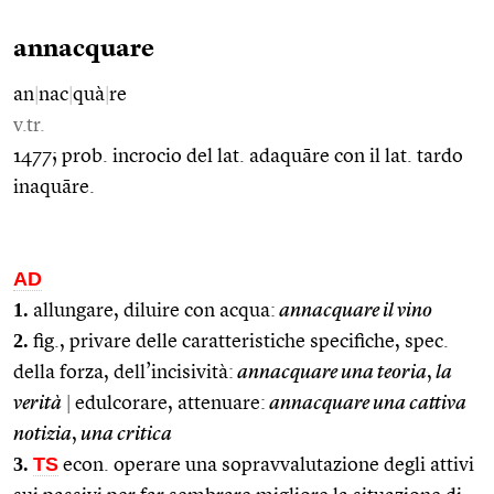
annacquare
an
|
nac
|
quà
|
re
v.tr.
1477; prob. incrocio del lat. adaquāre con il lat. tardo
inaquāre.
AD
1.
allungare, diluire con acqua:
annacquare il vino
2.
fig., privare delle caratteristiche specifiche, spec.
della forza, dell’incisività:
annacquare una teoria
,
la
verità
|
edulcorare, attenuare:
annacquare una cattiva
notizia
,
una critica
3.
TS
econ. operare una sopravvalutazione degli attivi