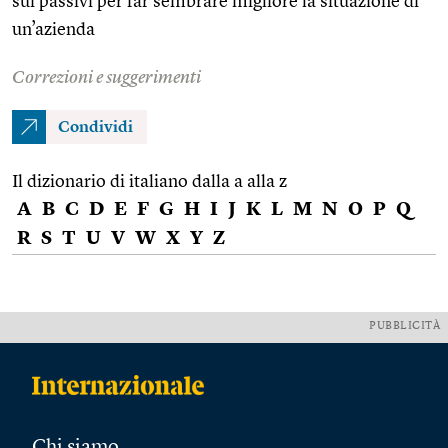
sui passivi per far sembrare migliore la situazione di
un’azienda
Correzioni e suggerimenti
Condividi
Il dizionario di italiano dalla a alla z
A
B
C
D
E
F
G
H
I
J
K
L
M
N
O
P
Q
R
S
T
U
V
W
X
Y
Z
PUBBLICITÀ