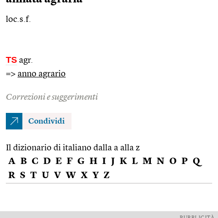
loc.s.f.
TS
agr.
=>
anno agrario
Correzioni e suggerimenti
Condividi
Il dizionario di italiano dalla a alla z
A
B
C
D
E
F
G
H
I
J
K
L
M
N
O
P
Q
R
S
T
U
V
W
X
Y
Z