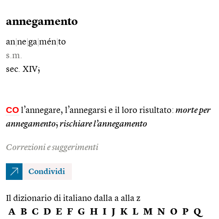
annegamento
an
|
ne
|
ga
|
mén
|
to
s.m.
sec. XIV;
CO
l’annegare, l’annegarsi e il loro risultato:
morte per
annegamento
;
rischiare l’annegamento
Correzioni e suggerimenti
Condividi
Il dizionario di italiano dalla a alla z
A
B
C
D
E
F
G
H
I
J
K
L
M
N
O
P
Q