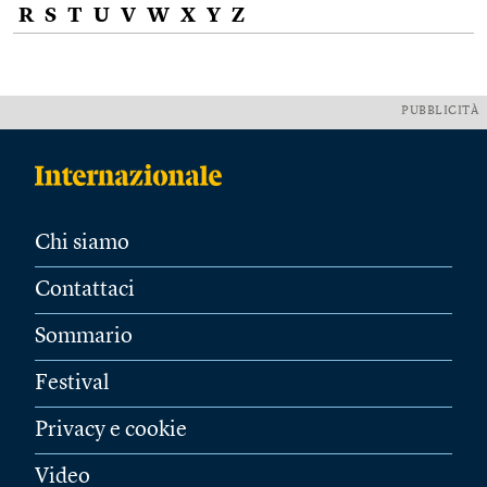
R
S
T
U
V
W
X
Y
Z
PUBBLICITÀ
Chi siamo
Contattaci
Sommario
Festival
Privacy e cookie
Video