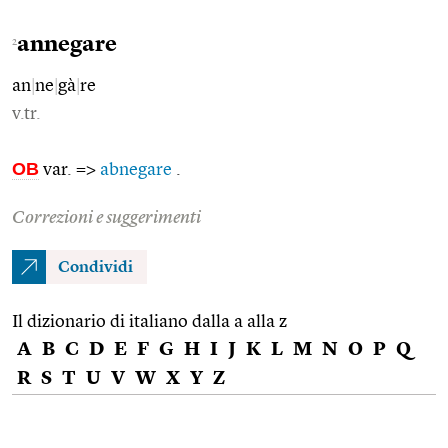
annegare
2
an
|
ne
|
gà
|
re
v.tr.
OB
var. =>
abnegare
.
Correzioni e suggerimenti
Condividi
Il dizionario di italiano dalla a alla z
A
B
C
D
E
F
G
H
I
J
K
L
M
N
O
P
Q
R
S
T
U
V
W
X
Y
Z